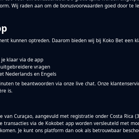
tform. Wij raden aan om de bonusvoorwaarden goed door te lez
pp
ent kunnen optreden. Daarom bieden wij bij Koko Bet een kla
je klaar via de app
 uitgebreidere vragen
het Nederlands en Engels
nuten te beantwoorden via onze live chat. Onze klantenservice
re is.
tie van Curaçao, aangevuld met registratie onder Costa Rica (
 Alle transacties via de Kokobet app worden versleuteld met mo
orkomen. Je kunt ons platform dan ook als betrouwbaar besch