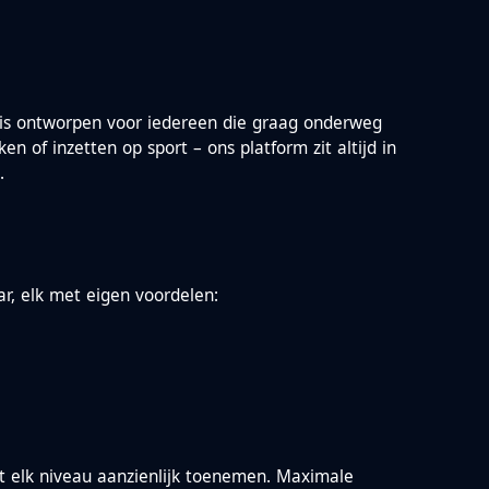
p is ontworpen voor iedereen die graag onderweg
ken of inzetten op sport – ons platform zit altijd in
.
r, elk met eigen voordelen:
t elk niveau aanzienlijk toenemen. Maximale