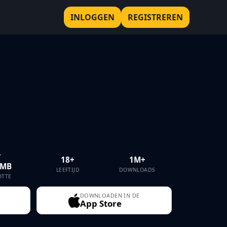
INLOGGEN
REGISTREREN
⬇
18+
1M+
5MB
LEEFTIJD
DOWNLOADS
OTTE
DOWNLOADEN IN DE
App Store