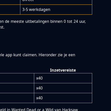
3-5 werkdagen
en de meeste uitbetalingen binnen 0 tot 24 uur,
st.
e app kunt claimen. Hieronder zie je een
Inzetvereiste
x40
x40
x40
peeld in Wanted Dead or a Wild van Hacksaw