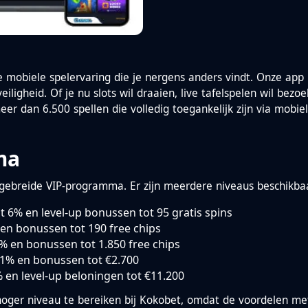
e mobiele spelervaring die je nergens anders vindt. Onze ap
iligheid. Of je nu slots wil draaien, live tafelspelen wil bezoe
eer dan 6.500 spellen die volledig toegankelijk zijn via mobiel
ma
itgebreide VIP-programma. Er zijn meerdere niveaus beschikbaa
t 6% en level-up bonussen tot 95 gratis spins
en bonussen tot 190 free chips
% en bonussen tot 1.850 free chips
11% en bonussen tot €2.700
 en level-up beloningen tot €11.200
hoger niveau te bereiken bij Kokobet, omdat de voordelen me