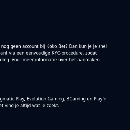
 nog geen account bij Koko Bet? Dan kun je je snel
ccount via een eenvoudige KYC-procedure, zodat
binding. Voor meer informatie over het aanmaken
gmatic Play, Evolution Gaming, BGaming en Play'n
 vind je altijd wat je zoekt.