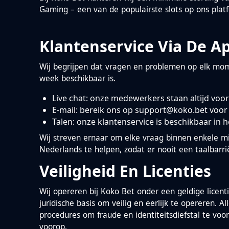
Gaming – een van de populairste slots op ons pla
Klantenservice Via De A
Wij begrijpen dat vragen en problemen op elk mom
week beschikbaar is.
Live chat: onze medewerkers staan altijd voor 
E-mail: bereik ons op support@koko.bet voor
Talen: onze klantenservice is beschikbaar in 
Wij streven ernaar om elke vraag binnen enkele mi
Nederlands te helpen, zodat er nooit een taalbarriè
Veiligheid En Licenties
Wij opereren bij Koko Bet onder een geldige licen
juridische basis om veilig en eerlijk te opereren.
procedures om fraude en identiteitsdiefstal te vo
voorop.