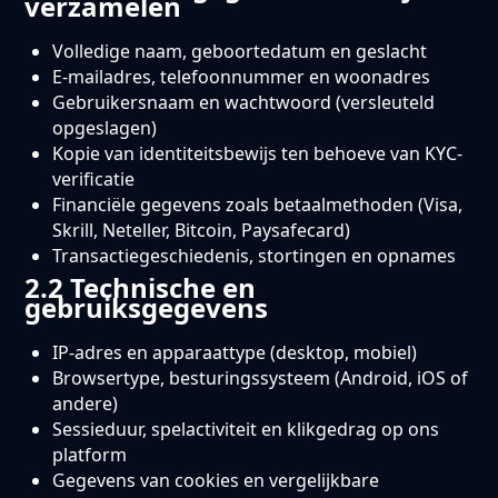
verzamelen
Volledige naam, geboortedatum en geslacht
E-mailadres, telefoonnummer en woonadres
Gebruikersnaam en wachtwoord (versleuteld
opgeslagen)
Kopie van identiteitsbewijs ten behoeve van KYC-
verificatie
Financiële gegevens zoals betaalmethoden (Visa,
Skrill, Neteller, Bitcoin, Paysafecard)
Transactiegeschiedenis, stortingen en opnames
2.2 Technische en
gebruiksgegevens
IP-adres en apparaattype (desktop, mobiel)
Browsertype, besturingssysteem (Android, iOS of
andere)
Sessieduur, spelactiviteit en klikgedrag op ons
platform
Gegevens van cookies en vergelijkbare