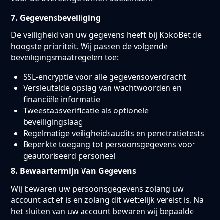
7. Gegevensbeveiliging
De veiligheid van uw gegevens heeft bij KokoBet de
hoogste prioriteit. Wij passen de volgende
beveiligingsmaatregelen toe:
SSL-encryptie voor alle gegevensoverdracht
Versleutelde opslag van wachtwoorden en
financiële informatie
Tweestapsverificatie als optionele
beveiligingslaag
Regelmatige veiligheidsaudits en penetratietests
Beperkte toegang tot persoonsgegevens voor
geautoriseerd personeel
8. Bewaartermijn Van Gegevens
Wij bewaren uw persoonsgegevens zolang uw
account actief is en zolang dit wettelijk vereist is. Na
het sluiten van uw account bewaren wij bepaalde