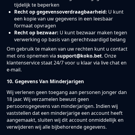
tijdelijk te beperken
Recht op gegevensoverdraagbaarheid:
U kunt
een kopie van uw gegevens in een leesbaar
formaat opvragen
Recht op bezwaar:
U kunt bezwaar maken tegen
verwerking op basis van gerechtvaardigd belang
Om gebruik te maken van uw rechten kunt u contact
met ons opnemen via
support@koko.bet
. Onze
klantenservice staat 24/7 voor u klaar via live chat en
e-mail.
10. Gegevens Van Minderjarigen
Wij verlenen geen toegang aan personen jonger dan
18 jaar. Wij verzamelen bewust geen
persoonsgegevens van minderjarigen. Indien wij
vaststellen dat een minderjarige een account heeft
aangemaakt, sluiten wij dit account onmiddellijk en
verwijderen wij alle bijbehorende gegevens.