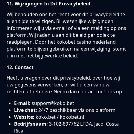
11. Wijzigingen In Dit Privacybeleid
Wij behouden ons het recht voor dit privacybeleid te
allen tijde te wijzigen. Bij wezenlijke wijzigingen
informeren wij u via e-mail of via een melding op ons
platform. Wij raden u aan dit beleid periodiek te
raadplegen. Door het kokobet casino nederland
platform te blijven gebruiken na een wijziging, stemt
u in met het bijgewerkte beleid.
12. Contact
Heeft u vragen over dit privacybeleid, over hoe wij
uw gegevens verwerken, of wilt u een van uw
rechten uitoefenen? Neem dan contact met ons op:
E-mail:
support@koko.bet
Live chat:
24/7 beschikbaar via ons platform
Website:
koko.bet / kokobet.nl
Bedrijfsnaam:
3-102-897762 LTDA, Jaco, Costa
Rica