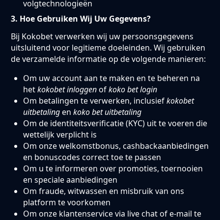
volgtechnologieën
3. Hoe Gebruiken Wij Uw Gegevens?
Bij Kokobet verwerken wij uw persoonsgegevens
uitsluitend voor legitieme doeleinden. Wij gebruiken
de verzamelde informatie op de volgende manieren:
Om uw account aan te maken en te beheren na
het
kokobet inloggen
of
koko bet login
Om betalingen te verwerken, inclusief
kokobet
uitbetaling
en
koko bet uitbetaling
Om de identiteitsverificatie (KYC) uit te voeren die
wettelijk verplicht is
Om onze welkomstbonus, cashbackaanbiedingen
en bonuscodes correct toe te passen
Om u te informeren over promoties, toernooien
en speciale aanbiedingen
Om fraude, witwassen en misbruik van ons
platform te voorkomen
Om onze klantenservice via live chat of e-mail te