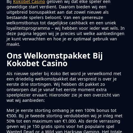
Bij
Kokobet Casino
geloven wij dat elke speler een
geweldige start verdient. Daarom bieden wij een
uitgebreid bonuspakket aan dat zowel nieuwe als
bestaande spelers beloont. Van een genereuze
welkomstbonus tot dagelijkse cashback en een uniek
loyaliteitsprogramma – wij hebben voor ieder wat wils. In
deze pagina leggen wij je precies uit welke aanbiedingen
je kunt verwachten en hoe je er optimaal gebruik van
maakt.
Ons Welkomstpakket Bij
Kokobet Casino
Als nieuwe speler bij Koko Bet word je verwelkomd met
een driedelig welkomstpakket dat verspreid is over je
eerste drie stortingen. Wij hebben dit pakket zo
ontworpen dat je vanaf het eerste moment extra
speelplezier ervaart. Hieronder zie je een overzicht van
wat wij aanbieden:
Met je eerste storting ontvang je een 100% bonus tot
€500. Bij je tweede storting verdubbelen wij je inleg met
50% tot een maximum van €1.000. Als derde verrassing
geven wij je 150 gratis spins voor het populaire spel
Wanted Dead or a Wild van Hacksaw Gaming. Het totale