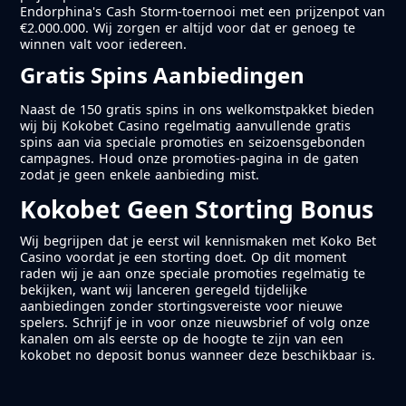
Endorphina's Cash Storm-toernooi met een prijzenpot van
€2.000.000. Wij zorgen er altijd voor dat er genoeg te
winnen valt voor iedereen.
Gratis Spins Aanbiedingen
Naast de 150 gratis spins in ons welkomstpakket bieden
wij bij Kokobet Casino regelmatig aanvullende gratis
spins aan via speciale promoties en seizoensgebonden
campagnes. Houd onze promoties-pagina in de gaten
zodat je geen enkele aanbieding mist.
Kokobet Geen Storting Bonus
Wij begrijpen dat je eerst wil kennismaken met Koko Bet
Casino voordat je een storting doet. Op dit moment
raden wij je aan onze speciale promoties regelmatig te
bekijken, want wij lanceren geregeld tijdelijke
aanbiedingen zonder stortingsvereiste voor nieuwe
spelers. Schrijf je in voor onze nieuwsbrief of volg onze
kanalen om als eerste op de hoogte te zijn van een
kokobet no deposit bonus wanneer deze beschikbaar is.