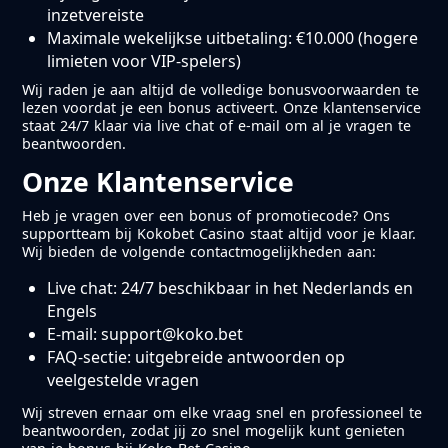
inzetvereiste
Maximale wekelijkse uitbetaling: €10.000 (hogere
limieten voor VIP-spelers)
Wij raden je aan altijd de volledige bonusvoorwaarden te
lezen voordat je een bonus activeert. Onze klantenservice
staat 24/7 klaar via live chat of e-mail om al je vragen te
beantwoorden.
Onze Klantenservice
Heb je vragen over een bonus of promotiecode? Ons
supportteam bij Kokobet Casino staat altijd voor je klaar.
Wij bieden de volgende contactmogelijkheden aan:
Live chat: 24/7 beschikbaar in het Nederlands en
Engels
E-mail: support@koko.bet
FAQ-sectie: uitgebreide antwoorden op
veelgestelde vragen
Wij streven ernaar om elke vraag snel en professioneel te
beantwoorden, zodat jij zo snel mogelijk kunt genieten