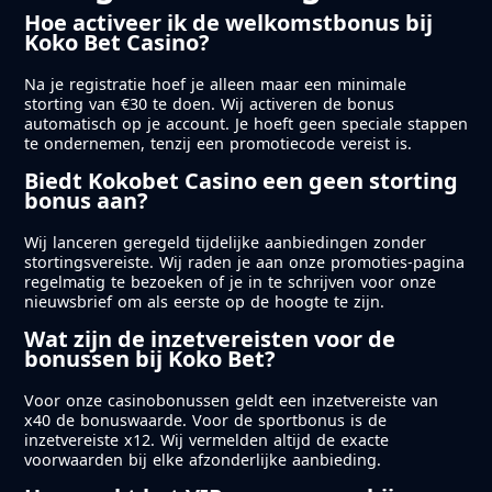
Hoe activeer ik de welkomstbonus bij
Koko Bet Casino?
Na je registratie hoef je alleen maar een minimale
storting van €30 te doen. Wij activeren de bonus
automatisch op je account. Je hoeft geen speciale stappen
te ondernemen, tenzij een promotiecode vereist is.
Biedt Kokobet Casino een geen storting
bonus aan?
Wij lanceren geregeld tijdelijke aanbiedingen zonder
stortingsvereiste. Wij raden je aan onze promoties-pagina
regelmatig te bezoeken of je in te schrijven voor onze
nieuwsbrief om als eerste op de hoogte te zijn.
Wat zijn de inzetvereisten voor de
bonussen bij Koko Bet?
Voor onze casinobonussen geldt een inzetvereiste van
x40 de bonuswaarde. Voor de sportbonus is de
inzetvereiste x12. Wij vermelden altijd de exacte
voorwaarden bij elke afzonderlijke aanbieding.