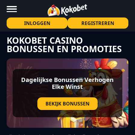
INLOGGEN
REGISTREREN
KOKOBET CASINO
BONUSSEN EN PROMOTIES
Dagelijkse Bonussen Verhogen
Elke Winst
BEKIJK BONUSSEN